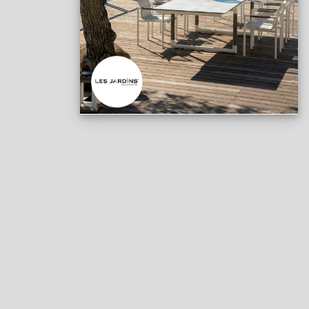
Meubles Combinables
Dessertes
Meubles grils
Pour planchas
Tables roulantes
Housses
Meubles Indépendants
Pour grils
Supports pour planchas
Tables roulantes
Housses