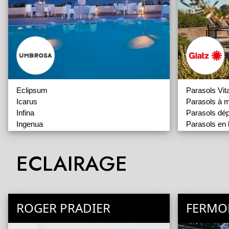
Eclipsum
Parasols Vita
Icarus
Parasols à m
Infina
Parasols dép
Ingenua
Parasols en 
Nauta
Parasols Gé
Paraflex
Parasols rés
ECLAIRAGE
Spectra
Spectra UX
Pieds de Parasol
ROGER PRADIER
FERMO