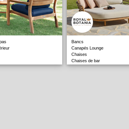
epas
Bancs
érieur
Canapés Lounge
Chaises
Chaises de bar
Chaises Longues
Fauteuils
es
Fauteuils à Bascule
res
Lits de Jour
il
Repose-pieds
Salons de Jardin
Tables
'Aménagement
Tables de Bar
Tables Basses
 Plage
Lampadaires