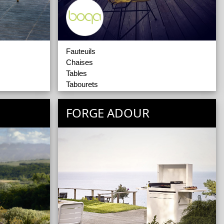
Fauteuils
Chaises
Tables
Tabourets
Mobilier Intérieur
oint
Transats
FORGE ADOUR
Luminaires