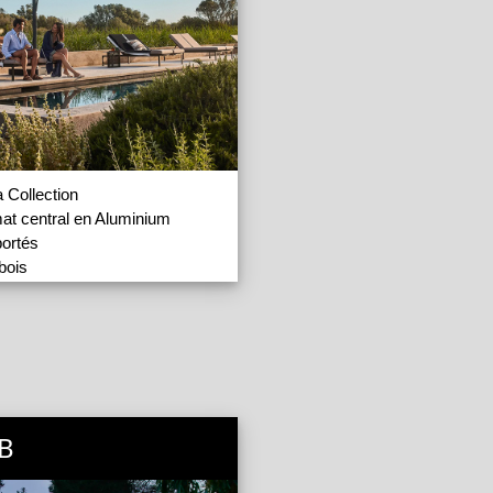
 Collection
at central en Aluminium
ortés
bois
ants
istants au vent
B