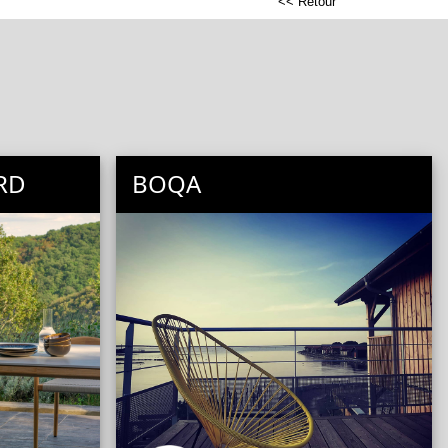
<< Retour
RD
BOQA