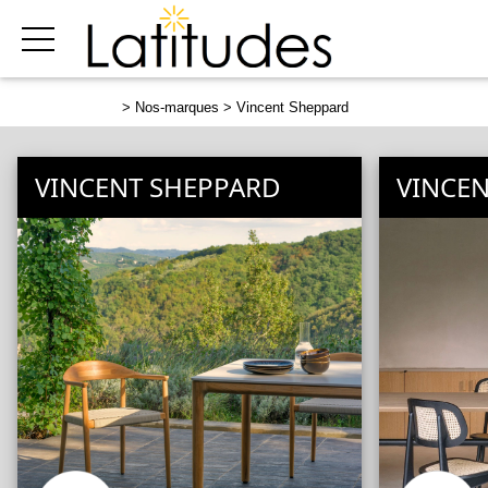
>
Nos-marques
> Vincent Sheppard
VINCENT SHEPPARD
VINCE