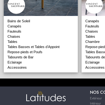
Bains de Soleil
Canapés
Canapés
Fauteuils
Fauteuils
Chaises
Chaises
Tables
Tables
Chambre
Tables Basses et Tables d'Appoint
Repose-pied
Repose-pieds et Poufs
Tables Basse
Tabourets de Bar
Tabourets de
Eclairage
Eclairage
Accessoires
Accessoires
NOS C
Extérieur
Intérieur